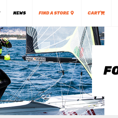
M
NEWS
FIND A STORE
CART