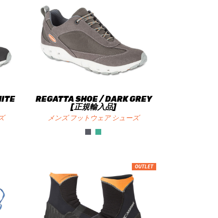
HITE
REGATTA SHOE / DARK GREY
[正規輸入品]
ズ
メンズ フットウェア シューズ
OUTLET