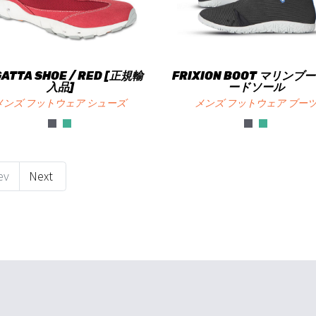
ATTA SHOE / RED [正規輸
FRIXION BOOT マリンブー
入品]
ードソール
メンズ フットウェア シューズ
メンズ フットウェア ブー
ev
Next