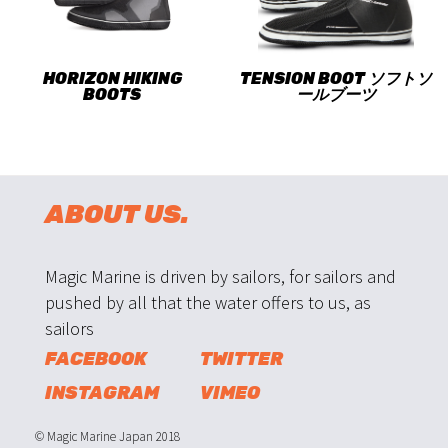
HORIZON HIKING
TENSION BOOT ソフトソ
BOOTS
ールブーツ
ABOUT US.
Magic Marine is driven by sailors, for sailors and
pushed by all that the water offers to us, as
sailors
FACEBOOK
TWITTER
INSTAGRAM
VIMEO
© Magic Marine Japan 2018