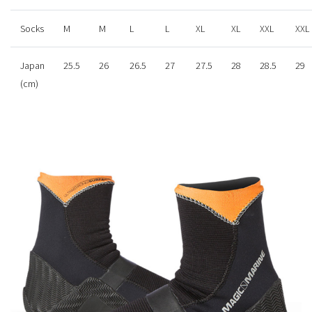
Socks
M
M
L
L
XL
XL
XXL
XXL
Japan
25.5
26
26.5
27
27.5
28
28.5
29
(cm)