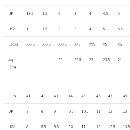
UK
13.5
1.5
2
3
4
4.5
5
USA
1
1.5
2
3
4
5
5.5
Socks
XXXS
XXXS
XXXS
XXS
XXS
XS
XS
Japan
22
22.5
23
23.5
24
(cm)
Euro
41
42
43
44
45
46
47
48
UK
7
8
9
9.5
10.5
11
12
13
USA
8
8.5
9.5
10
11
12
12.5
13.5