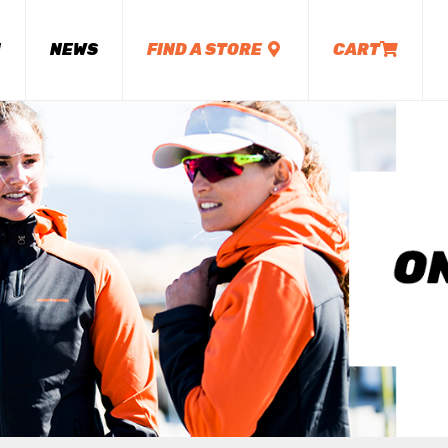
M
NEWS
FIND A STORE
CART