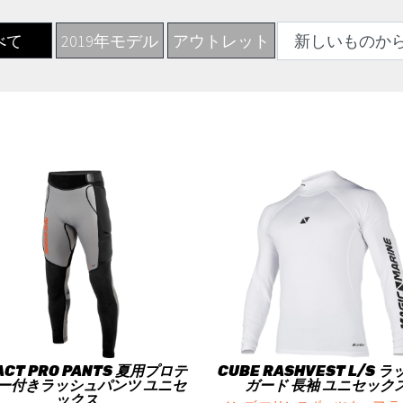
べて
2019年モデル
アウトレット
ACT PRO PANTS 夏用プロテ
CUBE RASHVEST L/S 
ー付きラッシュパンツ ユニセ
ガード 長袖 ユニセック
ックス