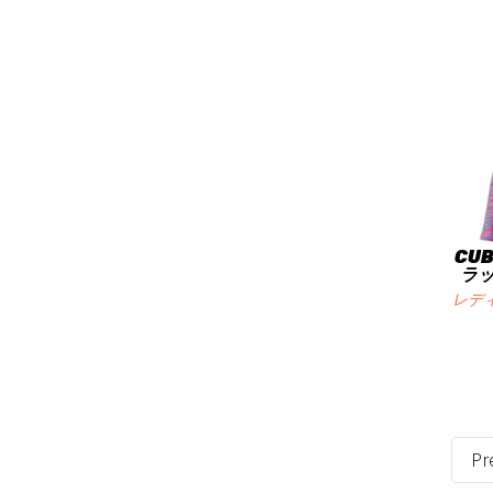
CUB
ラッ
レデ
Pr