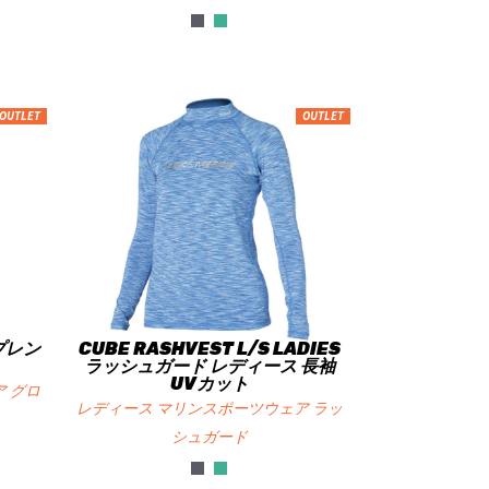
OUTLET
OUTLET
オプレン
CUBE RASHVEST L/S LADIES
ラッシュガード レディース 長袖
UVカット
 グロ
レディース マリンスポーツウェア ラッ
シュガード