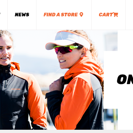
M
NEWS
FIND A STORE
CART