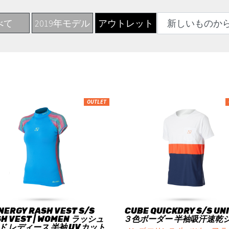
べて
2019年モデル
アウトレット
OUTLET
NERGY RASH VEST S/S
CUBE QUICKDRY S/S UN
H VEST | WOMEN ラッシュ
３色ボーダー 半袖吸汗速乾
ド レディース 半袖 UVカット