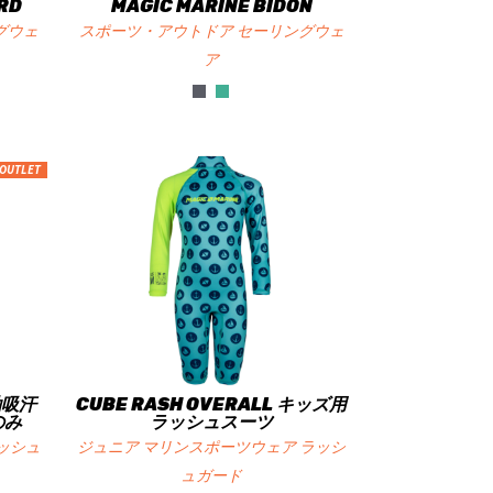
RD
MAGIC MARINE BIDON
グウェ
スポーツ・アウトドア セーリングウェ
ア
OUTLET
長袖吸汗
CUBE RASH OVERALL キッズ用
のみ
ラッシュスーツ
ッシュ
ジュニア マリンスポーツウェア ラッシ
ュガード