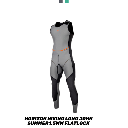
HORIZON HIKING LONG JOHN
SUMMER1.5MM FLATLOCK