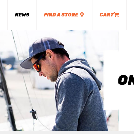
M
NEWS
FIND A STORE
CART