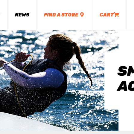
M
NEWS
FIND A STORE
CART