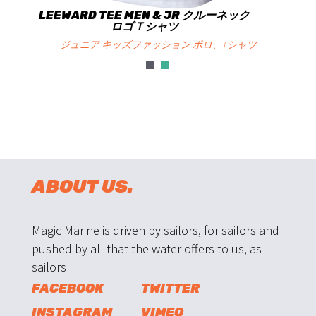
LEEWARD TEE MEN & JR クルーネック
ロゴＴシャツ
ジュニア キッズファッション ポロ、Tシャツ
ABOUT US.
Magic Marine is driven by sailors, for sailors and
pushed by all that the water offers to us, as
sailors
FACEBOOK
TWITTER
INSTAGRAM
VIMEO