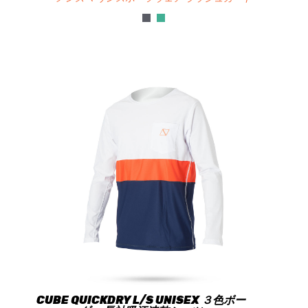
CUBE QUICKDRY L/S UNISEX ３色ボー