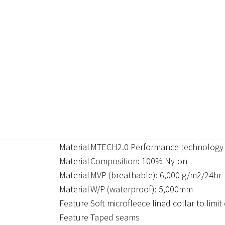
Material
MTECH2.0 Performance technology 
Material
Composition: 100% Nylon
Material
MVP (breathable): 6,000 g/m2/24hr
Material
W/P (waterproof): 5,000mm
Feature
Soft microfleece lined collar to limit
Feature
Taped seams