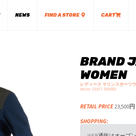
M
NEWS
FIND A STORE
CART
BRAND J
WOMEN
レディース マリンスポーツ
Art.no: 15077.190002
RETAIL PRICE
23,50
SHOPPING:
WEB通販はオープ