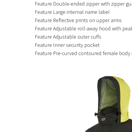
Feature
Double-ended zipper with zipper gua
Feature
Large internal name label
Feature
Reflective prints on upper arms
Feature
Adjustable roll-away hood with pea
Feature
Adjustable outer cuffs
Feature
Inner security pocket
Feature
Pre-curved contoured female body