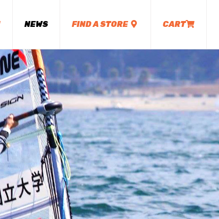
M
NEWS
FIND A STORE
CART