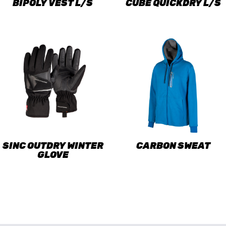
BIPOLY VEST L/S
CUBE QUICKDRY L/S
SINC OUTDRY WINTER
CARBON SWEAT
GLOVE