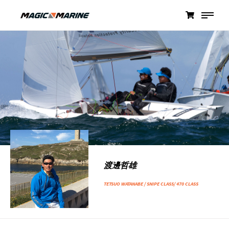
渡邊哲雄
TETSUO WATANABE / SNIPE CLASS/ 470 CLASS