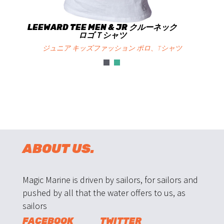
LEEWARD TEE MEN & JR クルーネック
ロゴＴシャツ
ジュニア キッズファッション ポロ、Tシャツ
ABOUT US.
Magic Marine is driven by sailors, for sailors and
pushed by all that the water offers to us, as
sailors
FACEBOOK
TWITTER