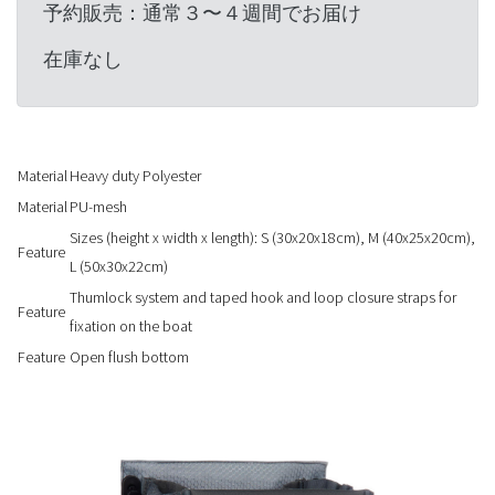
予約販売：通常３〜４週間でお届け
在庫なし
Material
Heavy duty Polyester
Material
PU-mesh
Sizes (height x width x length): S (30x20x18cm), M (40x25x20cm),
Feature
L (50x30x22cm)
Thumlock system and taped hook and loop closure straps for
Feature
fixation on the boat
Feature
Open flush bottom