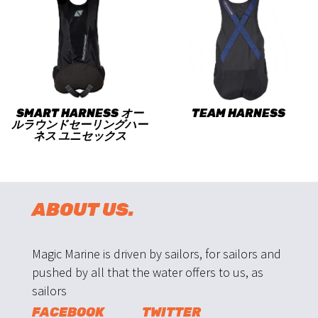
SMART HARNESS オー
TEAM HARNESS
ルラウンドセーリングハー
ネス ユニセックス
ABOUT US.
Magic Marine is driven by sailors, for sailors and
pushed by all that the water offers to us, as
sailors
FACEBOOK
TWITTER