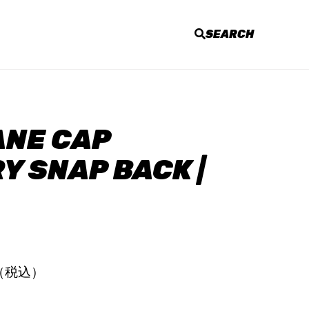
SEARCH
ANE CAP
Y SNAP BACK |
円（税込）