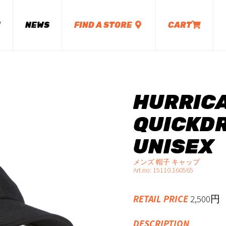
M
NEWS
FIND A STORE
CART
HURRIC
QUICKDR
UNISEX
メンズ 帽子 キャップ
Art.no: 15110.160565
RETAIL PRICE
2,500
DESCRIPTION